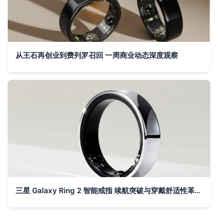
从王石再创业到费列罗召回 一周商业动态深度观察
三星 Galaxy Ring 2 智能戒指 续航突破与穿戴舒适性革新，或与 S27 系列同台亮相