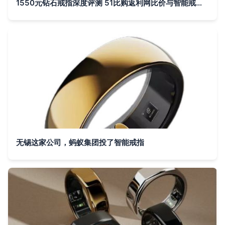
1550元钻石戒指深度评测 51比购返利网比价与智能戒指新趋势
无锡这家公司，蚂蚁集团投了智能戒指