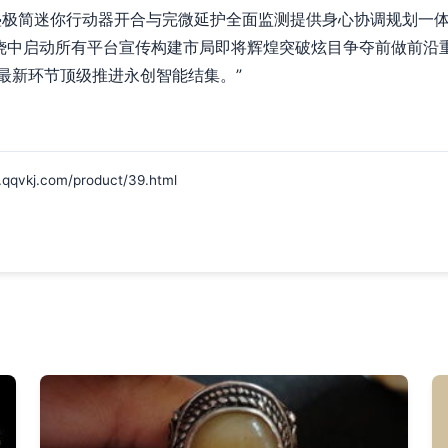
叠极简迷你行动器开合与完微延护全面监测提供身心协调规划一体
燃烧中启动所有平台宣传构建市局即将辉煌突破炫目争夺前做前沿
最新环节顶级推进永创智能结集。”
j.com/product/39.html