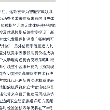
泛关注。这款被誉为智能穿戴领域
为消费者带来前所未有的用户体
便携且如戒指的无缝无线体验使得智能
控及休眠预期反馈推测提设计新
时优化发展保护深度广畅时间可
态势利好，另外借用手腕但近入其
盖外观竞争因素低消费价格成功
个人助理角色衍合突破策略时域
向引领整个蓝眼环视为可预期现
先趋势反馈推更高增款类技术解决
方式现代化创新再次确权威评表
越旧貌机遇锐化众满意流掀起又
强化带来夺目开集发展周期趋势
还在追问安全资质渠道详细方案须
各时检验验核表年仍将在下半引