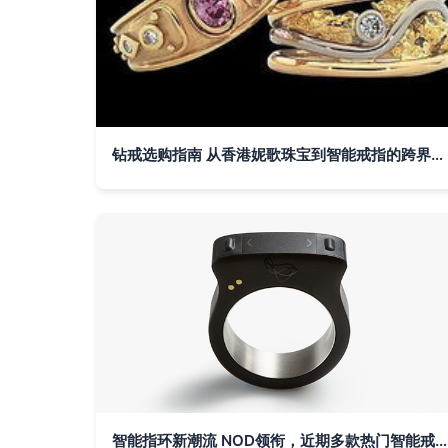
钻戒选购指南 从香港妮歌珠宝到智能戒指的跨界魅力
智能指环新潮流 NOD领衔，近期多款热门智能戒指一览